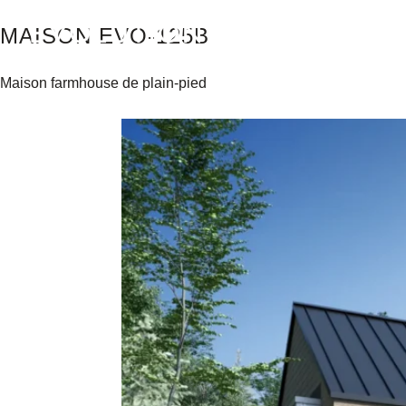
MAISON EVO-125B
À PROPOS
S
Maison farmhouse de plain-pied