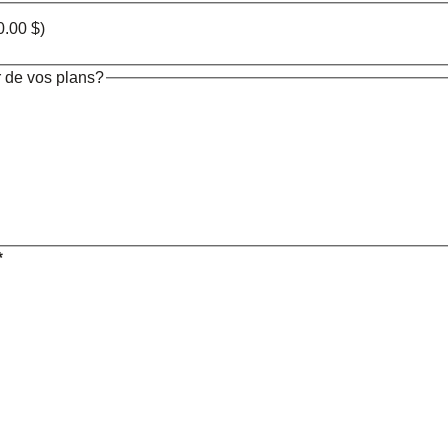
0.00
$
)
r de vos plans?
*